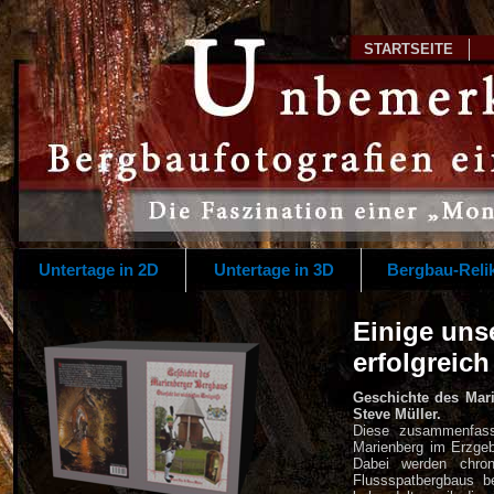
STARTSEITE
Untertage in 2D
Untertage in 3D
Bergbau-Reli
Einige uns
erfolgreich
Geschichte des Mari
Steve Müller.
Diese zusammenfass
Marienberg im Erzgebi
Dabei werden chrono
Flussspatbergbaus b